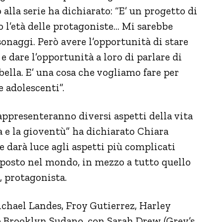
lla serie ha dichiarato: “E’ un progetto di
to l’età delle protagoniste… Mi sarebbe
onaggi. Però avere l’opportunità di stare
 dare l’opportunità a loro di parlare di
bella. E’ una cosa che vogliamo fare per
e adolescenti”.
rappresenteranno diversi aspetti della vita
za e la gioventù” ha dichiarato Chiara
ie darà luce agli aspetti più complicati
uo posto nel mondo, in mezzo a tutto quello
, protagonista.
ichael Landes, Froy Gutierrez, Harley
 e Brooklyn Sudano, con Sarah Drew (Grey’s