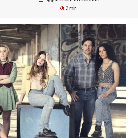
2
min.