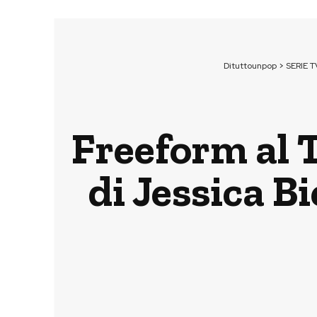
Dituttounpop
>
SERIE T
Freeform al T
di Jessica B