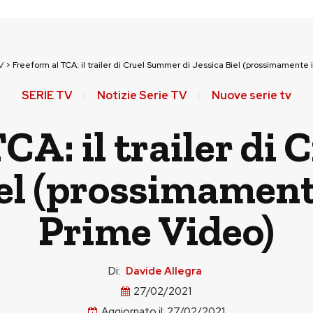
V
>
Freeform al TCA: il trailer di Cruel Summer di Jessica Biel (prossimamente i
SERIE TV
Notizie Serie TV
Nuove serie tv
CA: il trailer d
iel (prossimamente
Prime Video)
Di:
Davide Allegra
27/02/2021
Aggiornato il:
27/02/2021