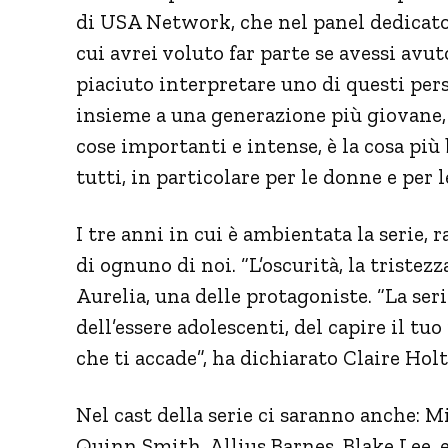
di USA Network, che nel panel dedicato a
cui avrei voluto far parte se avessi avu
piaciuto interpretare uno di questi pers
insieme a una generazione più giovane, e
cose importanti e intense, è la cosa più 
tutti, in particolare per le donne e per l
I tre anni in cui è ambientata la serie, 
di ognuno di noi. “L’oscurità, la tristez
Aurelia, una delle protagoniste. “La ser
dell’essere adolescenti, del capire il t
che ti accade”, ha dichiarato Claire Holt
Nel cast della serie ci saranno anche: M
Quinn Smith, Allius Barnes, Blake Lee,