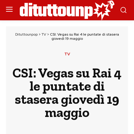
Dituttounpop
>
TV
>
CSI: Vegas su Rai 4 le puntate di stasera
giovedì 19 maggio
TV
CSI: Vegas su Rai 4
le puntate di
stasera giovedì 19
maggio