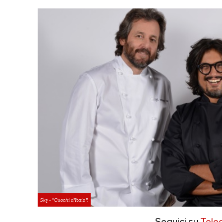
Sky - "Cuochi d'Itaia".
Seguici su
Tele