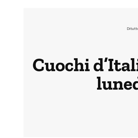
Ditut
Cuochi d’Ital
lune