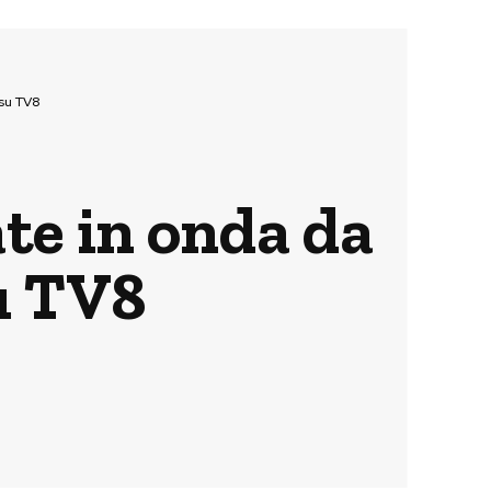
 su TV8
ate in onda da
u TV8