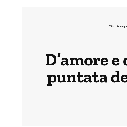
Dituttounp
D’amore e d
puntata de