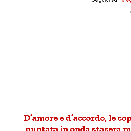
P
D’amore e d’accordo, le co
puntata in onda stasera m