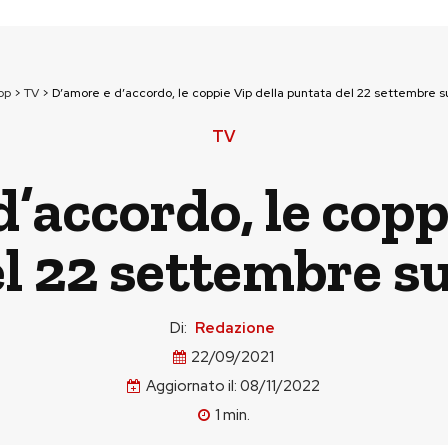
op
>
TV
>
D’amore e d’accordo, le coppie Vip della puntata del 22 settembre s
TV
’accordo, le copp
l 22 settembre s
Di:
Redazione
22/09/2021
Aggiornato il:
08/11/2022
1
min.