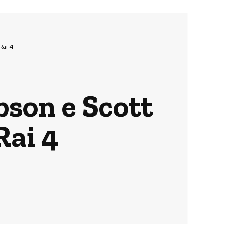
Rai 4
bson e Scott
Rai 4