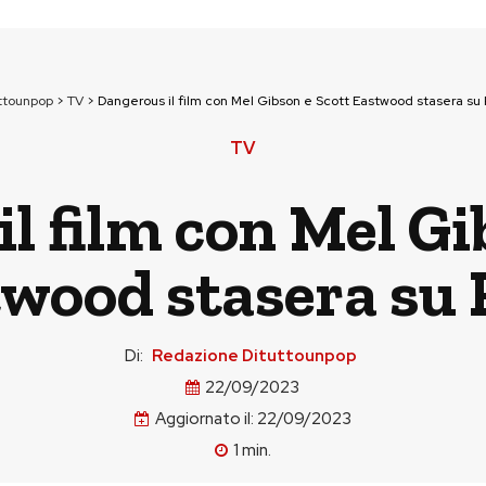
ttounpop
>
TV
>
Dangerous il film con Mel Gibson e Scott Eastwood stasera su 
TV
l film con Mel Gi
wood stasera su 
Di:
Redazione Dituttounpop
22/09/2023
Aggiornato il:
22/09/2023
1
min.