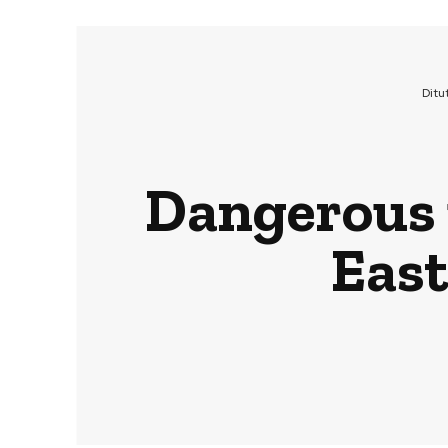
Ditu
Dangerous i
East