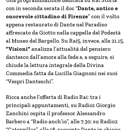
Una programmazione dedicata su Rai Storia
con in seconda serata il doc “
Dante, antico e
onorevole cittadino di Firenze
” con il volto
appena restaurato di Dante nel Paradiso
affrescato da Giotto nella cappella del Podestà
al Museo del Bargello. Su Rai5, invece, alle 21.15,
“Visioni”
analizza l’attualità del pensiero
dantesco dall’amore alla fede e, a seguire, si
chiude la lettura integrale della Divina
Commedia fatta da Lucilla Giagnoni nei suoi
“Vespri Danteschi”.
Ricca anche l’offerta di Radio Rai: tra i
principali appuntamenti, su Radio1 Giorgio
Zanchini ospita il professor Alessandro
Barbero a “Radio anch’io”, alle 7.30; su Radio2
“Caterpillar”, alle 18, racconta Dante in chiave