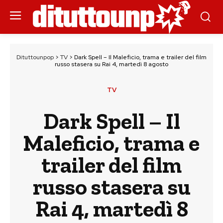
Dituttounpop
>
TV
>
Dark Spell – Il Maleficio, trama e trailer del film
russo stasera su Rai 4, martedì 8 agosto
TV
Dark Spell – Il
Maleficio, trama e
trailer del film
russo stasera su
Rai 4, martedì 8