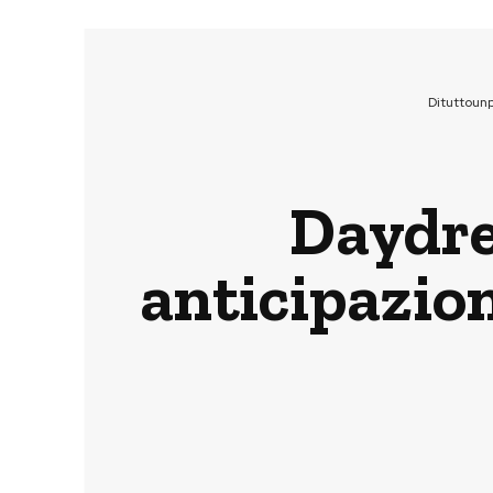
Dituttoun
Daydre
anticipazion