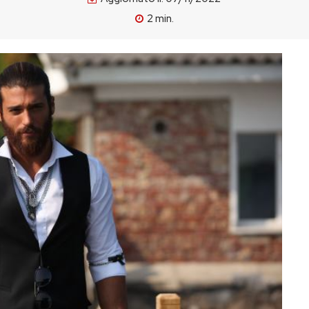
2
min.