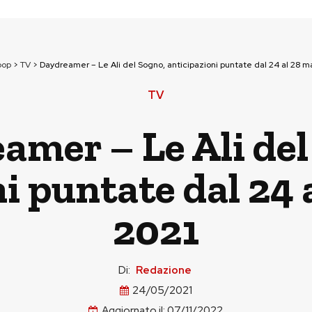
pop
>
TV
>
Daydreamer – Le Ali del Sogno, anticipazioni puntate dal 24 al 28 
TV
amer – Le Ali del
i puntate dal 24
2021
Di:
Redazione
24/05/2021
Aggiornato il:
07/11/2022