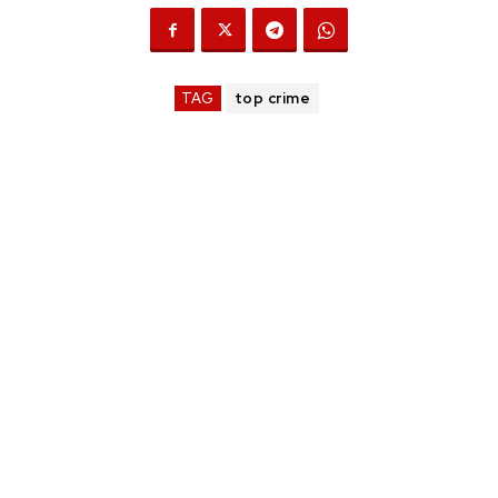
TAG
top crime