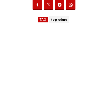
TAG
top crime