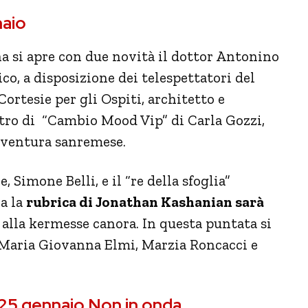
naio
na si apre con due novità il dottor Antonino
co, a disposizione dei telespettatori del
rtesie per gli Ospiti, architetto e
ntro di “Cambio Mood Vip” di Carla Gozzi,
avventura sanremese.
, Simone Belli, e il “re della sfoglia”
a la
rubrica di Jonathan Kashanian sarà
 alla kermesse canora. In questa puntata si
n Maria Giovanna Elmi, Marzia Roncacci e
ì 25 gennaio Non in onda