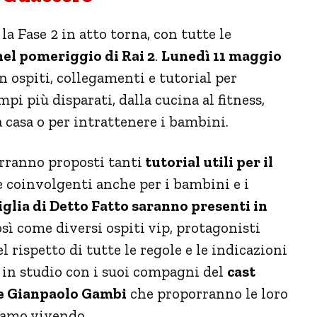
la Fase 2 in atto torna, con tutte le
nel pomeriggio di Rai 2
.
Lunedì 11 maggio
n ospiti, collegamenti e tutorial per
pi più disparati, dalla cucina al fitness,
a casa o per intrattenere i bambini.
erranno proposti tanti
tutorial utili per il
e coinvolgenti anche per i bambini e i
glia di Detto Fatto saranno presenti in
osì come diversi ospiti vip, protagonisti
l rispetto di tutte le regole e le indicazioni
 in studio con i suoi compagni del
cast
 e Gianpaolo Gambi
che proporranno le loro
iamo vivendo.