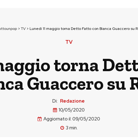
uttounpop
>
TV
>
Lunedì 11 maggio torna Detto Fatto con Bianca Guaccero su R
TV
maggio torna Dett
nca Guaccero su R
Di:
Redazione
10/05/2020
Aggiornato il:
09/05/2020
3
min.