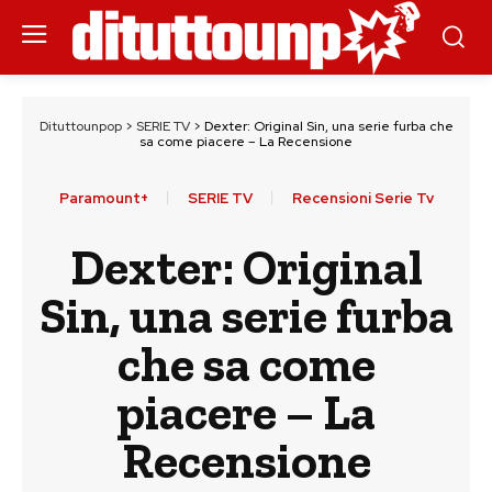
Dituttounpop
>
SERIE TV
>
Dexter: Original Sin, una serie furba che
sa come piacere – La Recensione
Paramount+
SERIE TV
Recensioni Serie Tv
Dexter: Original
Sin, una serie furba
che sa come
piacere – La
Recensione