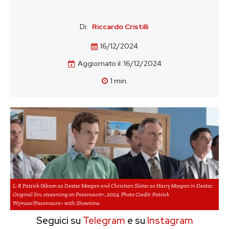
Di:
Riccardo Cristilli
16/12/2024
Aggiornato il:
16/12/2024
1
min.
L-R Patrick Gibson as Dexter Morgan and Christian Slater as Harry Morgan in Dexter:
Original Sin, streaming on Paramount+, 2024. Photo Credit: Patrick
Wymore/Paramount+ with Showtime
Seguici su
Telegram
e su
Instagram