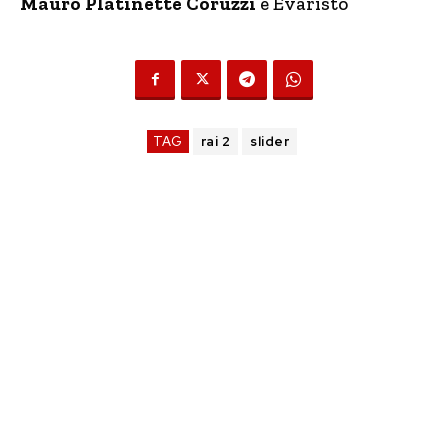
Mauro Platinette Coruzzi
è Evaristo
TAG
rai 2
slider