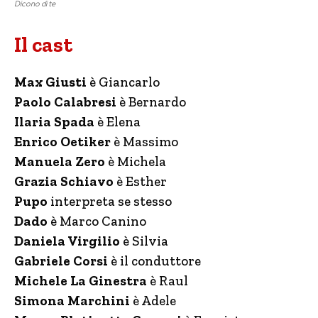
Dicono di te
Il cast
Max Giusti
è Giancarlo
Paolo Calabresi
è Bernardo
Ilaria Spada
è Elena
Enrico Oetiker
è Massimo
Manuela Zero
è Michela
Grazia Schiavo
è Esther
Pupo
interpreta se stesso
Dado
è Marco Canino
Daniela Virgilio
è Silvia
Gabriele Corsi
è il conduttore
Michele La Ginestra
è Raul
Simona Marchini
è Adele