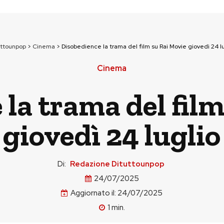
uttounpop
>
Cinema
>
Disobedience la trama del film su Rai Movie giovedì 24 lu
Cinema
la trama del fil
giovedì 24 luglio
Di:
Redazione Dituttounpop
24/07/2025
Aggiornato il:
24/07/2025
1
min.