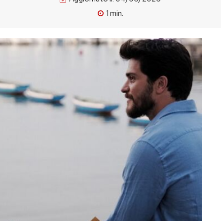
1
min.