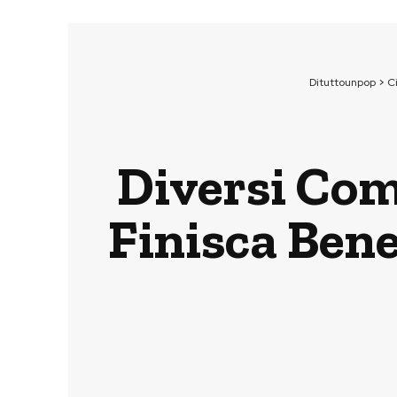
Dituttounpop
>
C
Diversi Com
Finisca Bene 