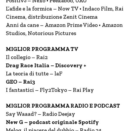
Positivə – Nexo • Peekaboo, UAU
L’afide e la formica – Now TV • Indaco Film, Rai
Cinema, distribuzione Zenit Cinema
Anni da cane – Amazon Prime Video • Amazon
Studios, Notorious Pictures
MIGLIOR PROGRAMMA TV
Il collegio – Rai2
Drag Race Italia – Discovery +
La teoria di tutte – laF
GEO – Rai3
I fantastici – Fly2Tokyo – Rai Play
MIGLIOR PROGRAMMA RADIO E PODCAST
Say Waaad? – Radio Deejay
New G – podcast originale Spotify
Melog, il piacere del dubbio – Radio 24