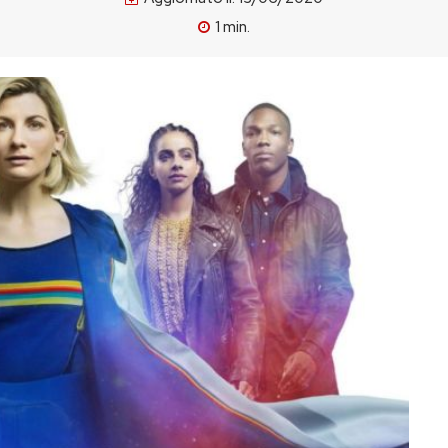
1
min.