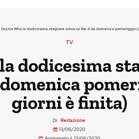
>
Doctor Who la dodicesima stagione arriva su Rai 4 da domenica pomeriggio (e i
TV
la dodicesima sta
 domenica pomeri
giorni è finita)
Di:
Redazione
13/06/2020
Aggiornato il:
13/06/2020