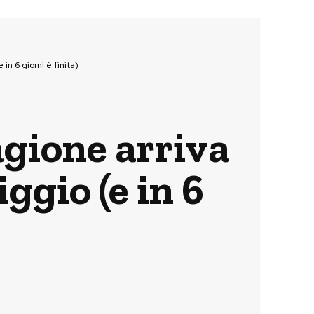
n 6 giorni è finita)
gione arriva
ggio (e in 6