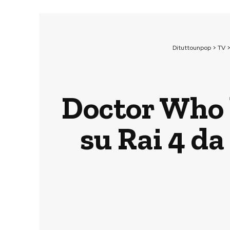
Dituttounpop
>
TV
Doctor Who 
su Rai 4 da