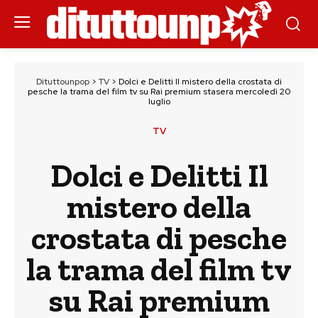
Dituttounpop
>
TV
>
Dolci e Delitti Il mistero della crostata di
pesche la trama del film tv su Rai premium stasera mercoledì 20
luglio
TV
Dolci e Delitti Il
mistero della
crostata di pesche
la trama del film tv
su Rai premium