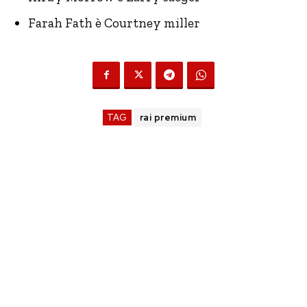
Farah Fath è Courtney miller
TAG
rai premium