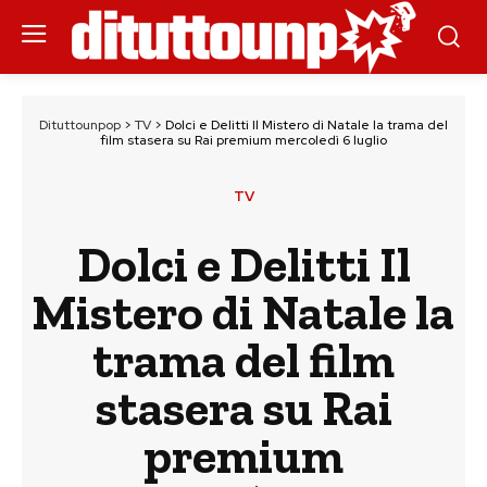
Dituttounpop
>
TV
>
Dolci e Delitti Il Mistero di Natale la trama del
film stasera su Rai premium mercoledì 6 luglio
TV
Dolci e Delitti Il
Mistero di Natale la
trama del film
stasera su Rai
premium