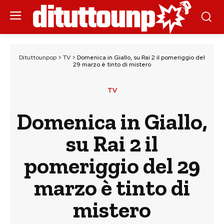
Dituttounpop
>
TV
>
Domenica in Giallo, su Rai 2 il pomeriggio del
29 marzo è tinto di mistero
TV
Domenica in Giallo,
su Rai 2 il
pomeriggio del 29
marzo è tinto di
mistero