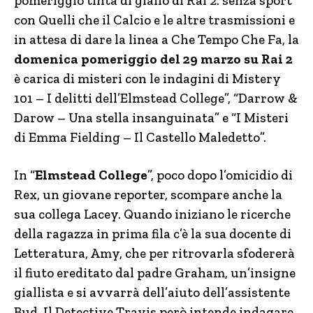
pomeriggio tinta di giallo di Rai 2: senza sport
con Quelli che il Calcio e le altre trasmissioni e
in attesa di dare la linea a Che Tempo Che Fa, la
domenica pomeriggio del 29 marzo su Rai 2
è carica di misteri con le indagini di Mistery
101 – I delitti dell’Elmstead College”, “Darrow &
Darow – Una stella insanguinata” e “I Misteri
di Emma Fielding – Il Castello Maledetto”.
In “
Elmstead College
”, poco dopo l’omicidio di
Rex, un giovane reporter, scompare anche la
sua collega Lacey. Quando iniziano le ricerche
della ragazza in prima fila c’è la sua docente di
Letteratura, Amy, che per ritrovarla sfodererà
il fiuto ereditato dal padre Graham, un’insigne
giallista e si avvarrà dell’aiuto dell’assistente
Bud. Il Detective Travis però intende indagare