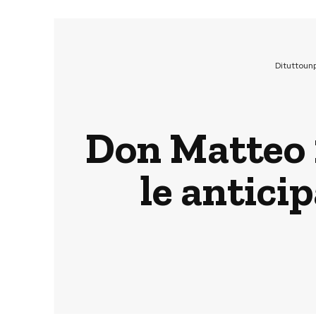
Dituttoun
Don Matteo 
le antici