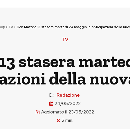
pop
>
TV
>
Don Matteo 13 stasera martedì 24 maggio le anticipazioni della nuo
TV
13 stasera marte
pazioni della nuo
Di:
Redazione
24/05/2022
Aggiornato il:
23/05/2022
2
min.