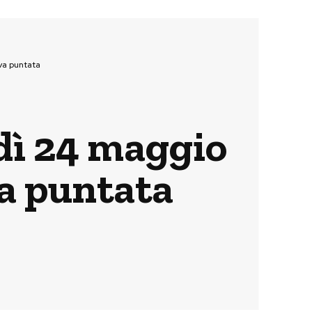
va puntata
dì 24 maggio
va puntata