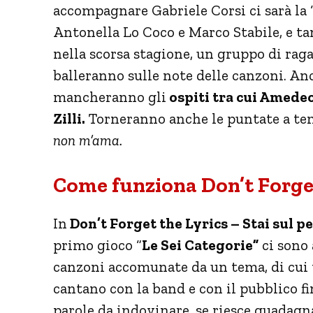
accompagnare Gabriele Corsi ci sarà la “
Antonella Lo Coco e Marco Stabile, e ta
nella scorsa stagione, un gruppo di ragaz
balleranno sulle note delle canzoni. A
mancheranno gli
ospiti tra cui Amede
Zilli.
Torneranno anche le puntate a t
non m’ama.
Come funziona Don’t Forget 
In
Don’t Forget the Lyrics – Stai sul p
primo gioco “
Le Sei Categorie”
ci sono 
canzoni accomunate da un tema, di cui 
cantano con la band e con il pubblico f
parole da indovinare, se riesce guadagn