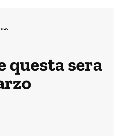
marzo
e questa sera
arzo