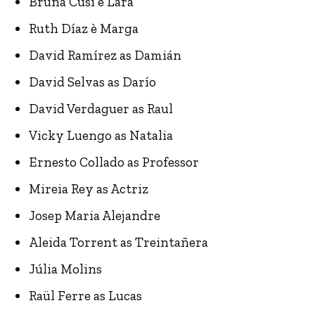
Bruna Cusí è Lara
Ruth Díaz è Marga
David Ramírez as Damián
David Selvas as Darío
David Verdaguer as Raul
Vicky Luengo as Natalia
Ernesto Collado as Professor
Mireia Rey as Actriz
Josep Maria Alejandre
Aleida Torrent as Treintañera
Júlia Molins
Raül Ferre as Lucas