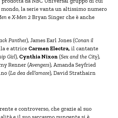
 prodotta da NBC Universal gruppo di cui
il mondo, la serie vanta un altissimo numero
Men
e
X-Men 2
Bryan Singer che è anche
ack Panther
), James Earl Jones (
Conan il
lla e attrice
Carmen Electra,
il cantante
ip Girl
),
Cynthia Nixon
(
Sex and the City
),
emy Renner (
Avengers
), Amanda Seyfried
ino (
La dea dell’amore
), David Strathairn
rente e controverso, che grazie al suo
alità e il suo sarcasmo pungente si è