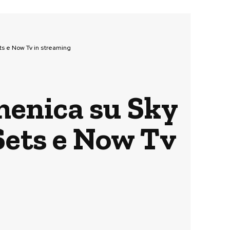
ts e Now Tv in streaming
menica su Sky
 Sets e Now Tv