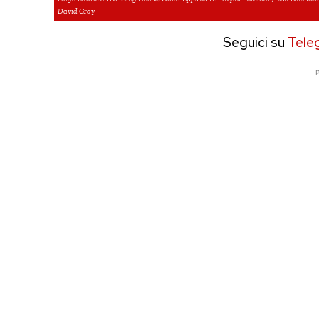
David Gray
Seguici su
Tele
P