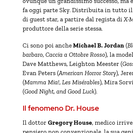
ovunque un grandissimo successo, ma è
fa oggi parte Sky. Distribuita in tutto 
di guest star, a partire dal regista di
X-
produttore della serie stessa.
Ci sono poi anche
Michael B. Jordan
(
Bl
barbaro
,
Caccia
a Ottobre Rosso
), la mode
Dave Matthews, Leighton Meester (
Goss
Evan Peters (
American Horror Story
), Jer
(
Mamma Mia!
,
Les Misérables
), Mira Sorv
(
Good Night, and Good Luck
).
Il fenomeno Dr. House
Il dottor
Gregory House
, medico irrive
pensiero non convenzionale, la sua geni