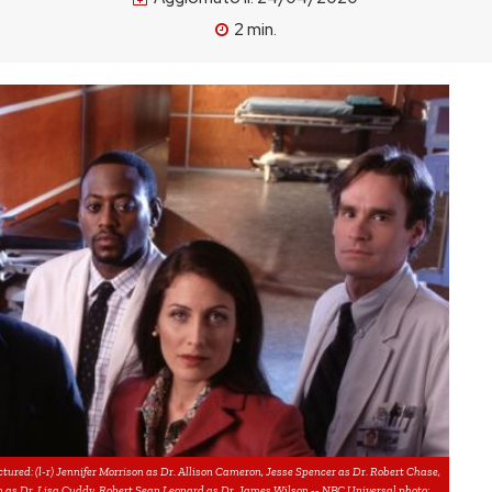
2
min.
tured: (l-r) Jennifer Morrison as Dr. Allison Cameron, Jesse Spencer as Dr. Robert Chase,
n as Dr. Lisa Cuddy, Robert Sean Leonard as Dr. James Wilson -- NBC Universal photo: