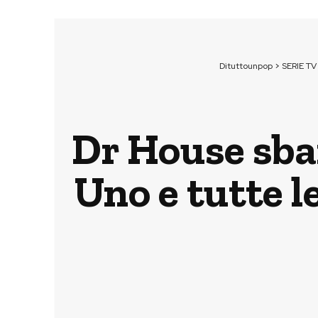
Dituttounpop
>
SERIE TV
Dr House sba
Uno e tutte l