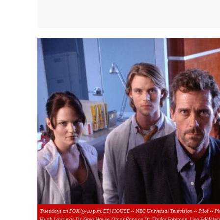
Tuesdays on FOX (9-10 p.m. ET) HOUSE -- NBC Universal Television -- Pilot -- Pic
Hugh Laurie as Dr. Greg House, Omar Epps as Dr. Taylor Foreman, Lisa Edelstei