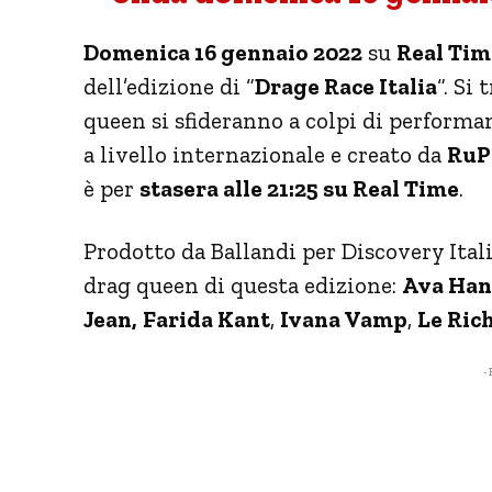
Domenica 16 gennaio 2022
su
Real Tim
dell’edizione di “
Drage Race Italia
“. Si
queen si sfideranno a colpi di perform
a livello internazionale e creato da
RuP
è per
stasera alle 21:25 su Real Time
.
Prodotto da Ballandi per Discovery Italia
drag queen di questa edizione:
Ava Han
Jean,
Farida Kant
,
Ivana Vamp
,
Le Ric
- 