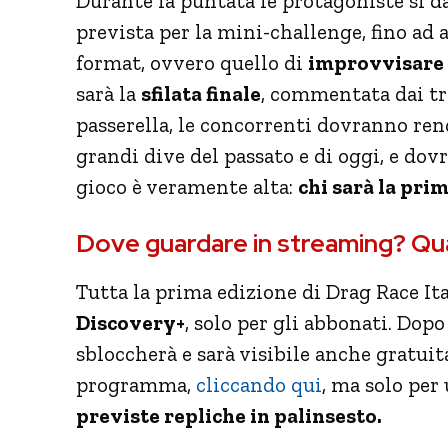
Durante la puntata le protagoniste si d
prevista per la mini-challenge, fino ad 
format, ovvero quello di
improvvisare 
sarà la
sfilata finale
, commentata dai tre
passerella, le concorrenti dovranno ren
grandi dive del passato e di oggi, e dov
gioco è veramente alta:
chi sarà la pri
Dove guardare in streaming? Quan
Tutta la prima edizione di Drag Race Ita
Discovery+
, solo per gli abbonati. Dop
sbloccherà e sarà visibile anche gratui
programma,
cliccando qui
, ma solo per
previste repliche in palinsesto.