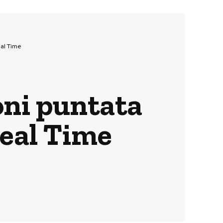
eal Time
oni puntata
Real Time