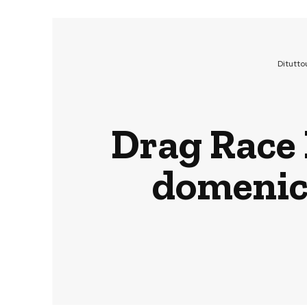
Ditutt
Drag Race 
domenica