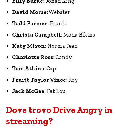
Billy Burke
: Jonah King
David Morse
: Webster
Todd Farmer:
Frank
Christa Campbell
: Mona Elkins
Katy Mixon
: Norma Jean
Charlotte Ross
: Candy
Tom Atkins
: Cap
Pruitt Taylor Vince
: Roy
Jack McGee
: Fat Lou
Dove trovo Drive Angry in
streaming?