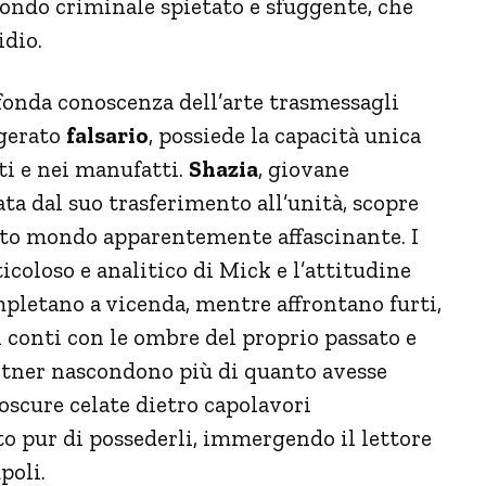
ondo criminale spietato e sfuggente, che
idio.
fonda conoscenza dell’arte trasmessagli
igerato
falsario
, possiede la capacità unica
ti e nei manufatti.
Shazia
, giovane
ata dal suo trasferimento all’unità, scopre
esto mondo apparentemente affascinante. I
icoloso e analitico di Mick e l’attitudine
mpletano a vicenda, mentre affrontano furti,
i conti con le ombre del proprio passato e
partner nascondono più di quanto avesse
oscure celate dietro capolavori
to pur di possederli, immergendo il lettore
poli.