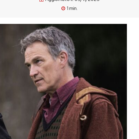
1
min.