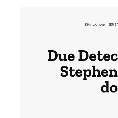
Dituttounpop
>
SERIE 
Due Detect
Stephen 
do