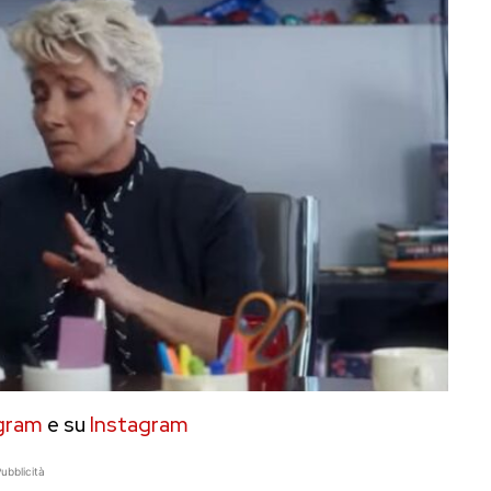
gram
e su
Instagram
ubblicità