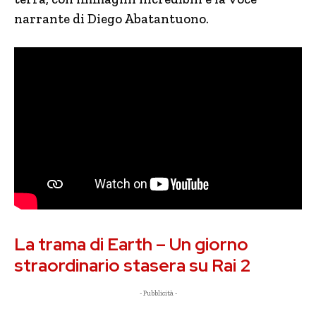
narrante di Diego Abatantuono.
La trama di Earth – Un giorno
straordinario stasera su Rai 2
- Pubblicità -