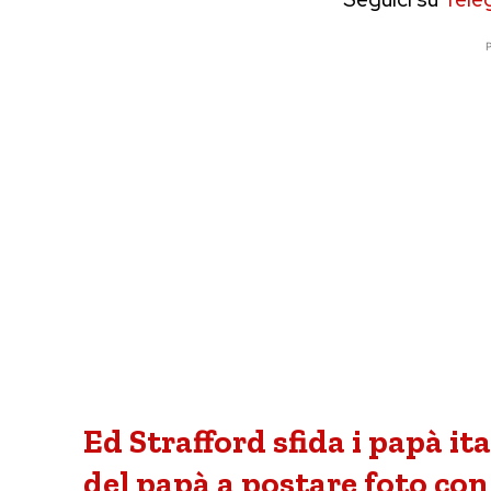
P
Ed Strafford sfida i papà ita
del papà a postare foto con i