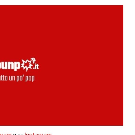
gram
e su
Instagram