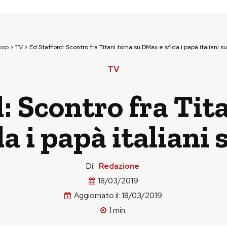
pop
>
TV
>
Ed Stafford: Scontro fra Titani torna su DMax e sfida i papà italiani 
TV
: Scontro fra Tit
a i papà italiani
Di:
Redazione
18/03/2019
Aggiornato il:
18/03/2019
1
min.