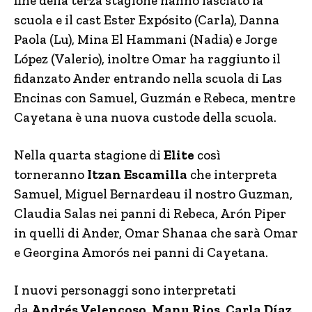
fine della terza stagione hanno lasciato la
scuola e il cast Ester Expósito (Carla), Danna
Paola (Lu), Mina El Hammani (Nadia) e Jorge
López (Valerio), inoltre Omar ha raggiunto il
fidanzato Ander entrando nella scuola di Las
Encinas con Samuel, Guzmán e Rebeca, mentre
Cayetana è una nuova custode della scuola.
Nella quarta stagione di
Elite
così
torneranno
Itzan Escamilla
che interpreta
Samuel, Miguel Bernardeau il nostro Guzman,
Claudia Salas nei panni di Rebeca, Arón Piper
in quelli di Ander, Omar Shanaa che sarà Omar
e Georgina Amorós nei panni di Cayetana.
I nuovi personaggi sono interpretati
da
Andrés Velencoso, Manu Rios, Carla Díaz,