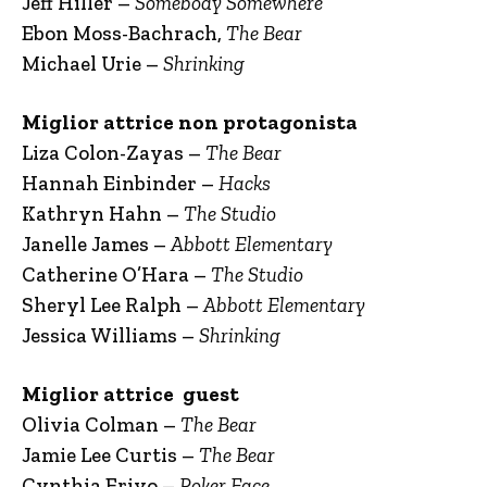
Jeff Hiller –
Somebody Somewhere
Ebon Moss-Bachrach,
The Bear
Michael Urie –
Shrinking
Miglior attrice non protagonista
Liza Colon-Zayas –
The Bear
Hannah Einbinder –
Hacks
Kathryn Hahn –
The Studio
Janelle James –
Abbott Elementary
Catherine O’Hara –
The Studio
Sheryl Lee Ralph –
Abbott Elementary
Jessica Williams –
Shrinking
Miglior attrice guest
Olivia Colman –
The Bear
Jamie Lee Curtis –
The Bear
Cynthia Erivo –
Poker Face