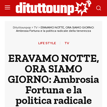
Dituttounpop
>
TV
>
ERAVAMO NOTTE, ORA SIAMO GIORNO:
Ambrosia Fortuna e la politica radicale della tenerezza
LIFE STYLE
TV
ERAVAMO NOTTE,
ORA SIAMO
GIORNO: Ambrosia
Fortuna e la
politica radicale