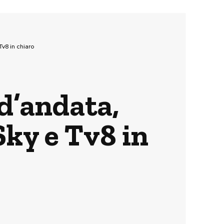
v8 in chiaro
d’andata,
ky e Tv8 in