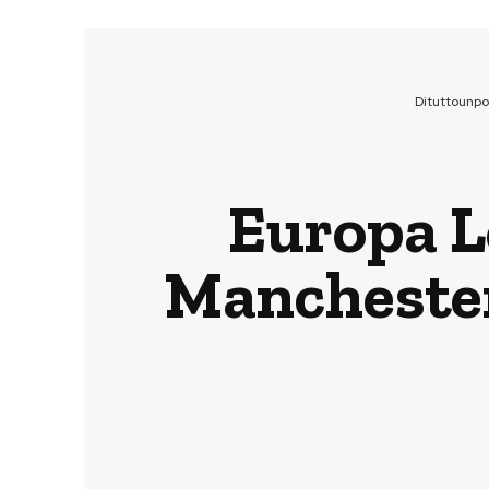
Dituttounp
Europa L
Manchester