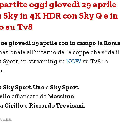
artite oggi giovedì 29 aprile
Sky in 4K HDR con Sky Q e in
o su Tv8
ue giovedì 29 aprile con in campo la Roma
nazionale all’interno delle coppe che sfida il
y Sport, in streaming su
NOW
su Tv8 in
a.
su
Sky Sport Uno
e
Sky Sport
ello
affiancato da
Massimo
 Cirillo
e
Riccardo Trevisani
.
Pubblicità -