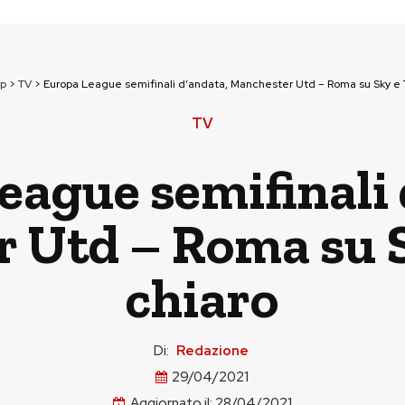
op
>
TV
>
Europa League semifinali d’andata, Manchester Utd – Roma su Sky e T
TV
eague semifinali 
 Utd – Roma su S
chiaro
Di:
Redazione
29/04/2021
Aggiornato il:
28/04/2021