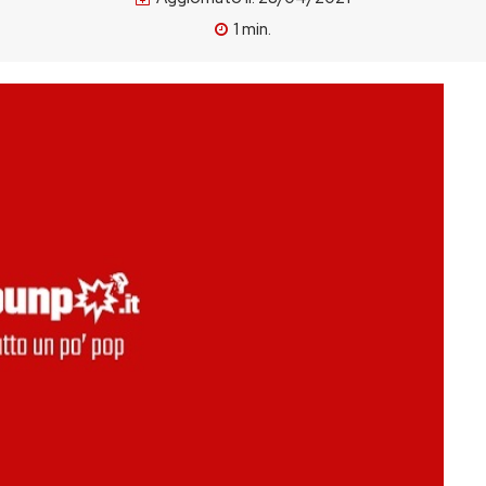
1
min.