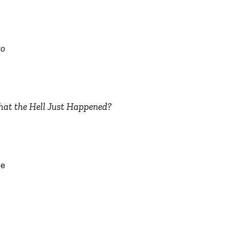
ro
at the Hell Just Happened?
se