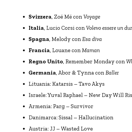
Svizzera
, Zoë Më con
Voyage
Italia
, Lucio Corsi con
Volevo essere un du
Spagna
, Melody con
Esa diva
Francia
, Louane con
Maman
Regno Unito
, Remember Monday con
Wh
Germania
, Abor & Tynna con
Baller
Lituania: Katarsis – Tavo Akys
Israele: Yuval Raphael – New Day Will Ri
Armenia: Parg – Survivor
Danimarca: Sissal – Hallucination
Austria: JJ – Wasted Love