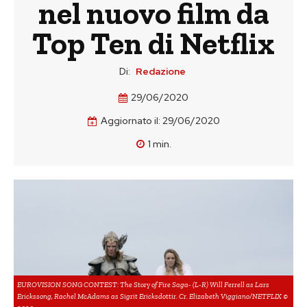
nel nuovo film da
Top Ten di Netflix
Di:
Redazione
29/06/2020
Aggiornato il:
29/06/2020
1
min.
EUROVISION SONG CONTEST: The Story of Fire Saga- (L-R) Will Ferrell as Lars
Erickssong, Rachel McAdams as Sigrit Ericksdottir. Cr. Elizabeth Viggiano/NETFLIX ©