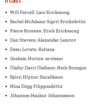
Il cast
Will Ferrell: Lars Erickssong
Rachel McAdams: Sigrit Ericksdottir
Pierce Brosnan: Erick Erickssong
Dan Stevens: Alexander Lemtov
Demi Lovato: Katiana
Graham Norton: se stesso
Ólafur Darri Ólafsson: Neils Brongus
Björn Hlynur Haraldsson
Nína Dögg Filippusdóttir
Jóhannes Haukur Jóhannesson