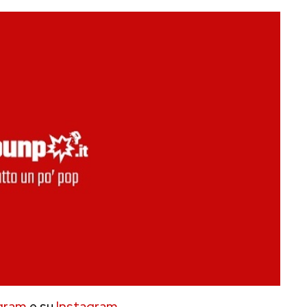
gram
e su
Instagram