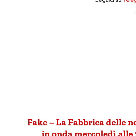
P
Fake – La Fabbrica delle no
in onda mercoledì alle