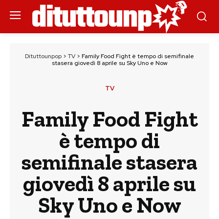
Dituttounpop
>
TV
>
Family Food Fight è tempo di semifinale
stasera giovedì 8 aprile su Sky Uno e Now
TV
Family Food Fight
è tempo di
semifinale stasera
giovedì 8 aprile su
Sky Uno e Now