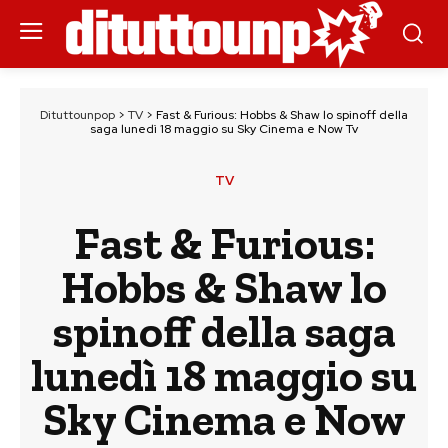
Dituttounpop
>
TV
>
Fast & Furious: Hobbs & Shaw lo spinoff della
saga lunedì 18 maggio su Sky Cinema e Now Tv
TV
Fast & Furious:
Hobbs & Shaw lo
spinoff della saga
lunedì 18 maggio su
Sky Cinema e Now