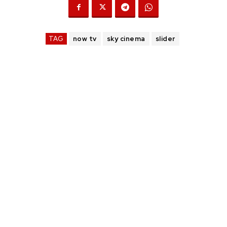
TAG
now tv
sky cinema
slider