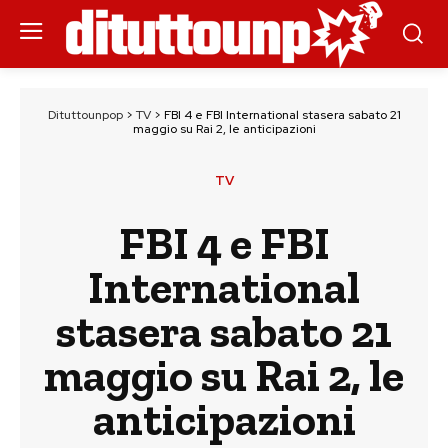
Dituttounpop
>
TV
>
FBI 4 e FBI International stasera sabato 21
maggio su Rai 2, le anticipazioni
TV
FBI 4 e FBI
International
stasera sabato 21
maggio su Rai 2, le
anticipazioni