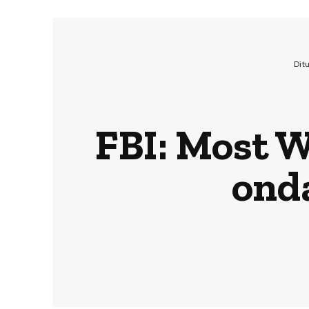
Dit
FBI: Most W
onda