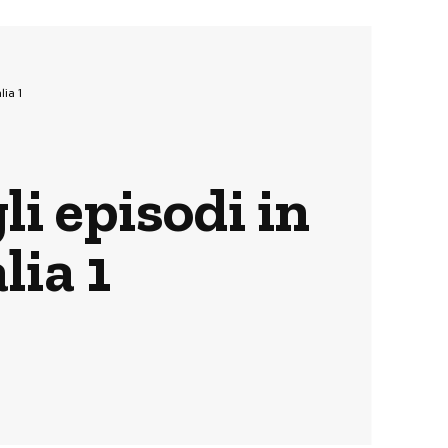
ia 1
i episodi in
lia 1