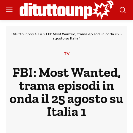
Dituttounpop
>
TV
>
FBI: Most Wanted, trama episodi in onda il 25
agosto su Italia 1
TV
FBI: Most Wanted,
trama episodi in
onda il 25 agosto su
Italia 1