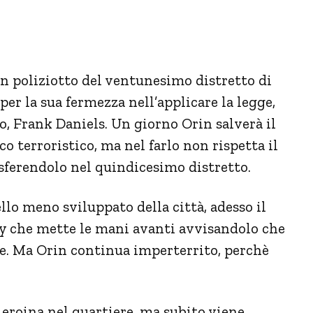
 un poliziotto del ventunesimo distretto di
 per la sua fermezza nell’applicare la legge,
o, Frank Daniels. Un giorno Orin salverà il
o terroristico, ma nel farlo non rispetta il
asferendolo nel quindicesimo distretto.
lo meno sviluppato della città, adesso il
 che mette le mani avanti avvisandolo che
lie. Ma Orin continua imperterrito, perchè
 eroina nel quartiere, ma subito viene