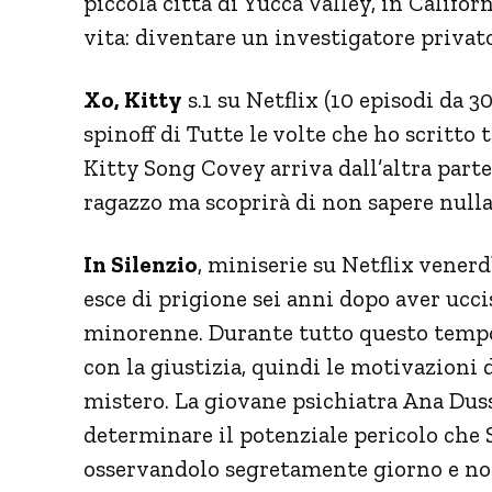
piccola città di Yucca Valley, in Califor
vita: diventare un investigatore privato
Xo, Kitty
s.1 su Netflix (10 episodi da 
spinoff di Tutte le volte che ho scritto
Kitty Song Covey arriva dall’altra part
ragazzo ma scoprirà di non sapere nulla
In Silenzio
, miniserie su Netflix vener
esce di prigione sei anni dopo aver ucci
minorenne. Durante tutto questo tempo
con la giustizia, quindi le motivazioni 
mistero. La giovane psichiatra Ana Duss
determinare il potenziale pericolo che S
osservandolo segretamente giorno e not