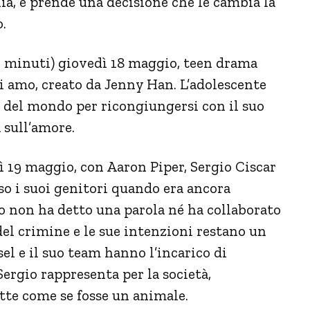
nia, e prende una decisione che le cambia la
.
30 minuti) giovedì 18 maggio, teen drama
 ti amo, creato da Jenny Han. L’adolescente
e del mondo per ricongiungersi con il suo
 sull’amore.
dì 19 maggio, con Aaron Piper, Sergio Ciscar
so i suoi genitori quando era ancora
 non ha detto una parola né ha collaborato
del crimine e le sue intenzioni restano un
el e il suo team hanno l’incarico di
ergio rappresenta per la società,
te come se fosse un animale.