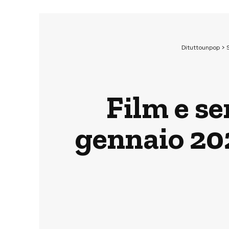
Dituttounpop
>
Film e se
gennaio 20