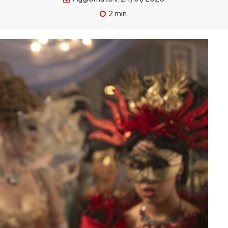
2
min.