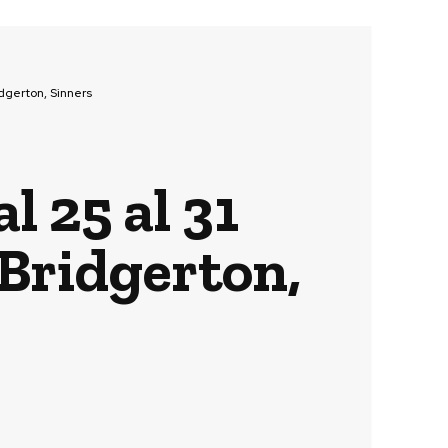
dgerton, Sinners
l 25 al 31
Bridgerton,