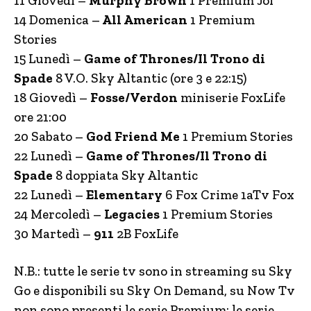
11 Giovedì –
Murphy Brown
1 Premium Joi
14 Domenica –
All American
1 Premium
Stories
15 Lunedì –
Game of Thrones/Il Trono di
Spade
8 V.O. Sky Altantic (ore 3 e 22:15)
18 Giovedì –
Fosse/Verdon
miniserie FoxLife
ore 21:00
20 Sabato –
God Friend Me
1 Premium Stories
22 Lunedì –
Game of Thrones/Il Trono di
Spade
8 doppiata Sky Altantic
22 Lunedì –
Elementary
6 Fox Crime 1aTv Fox
24 Mercoledì –
Legacies
1 Premium Stories
30 Martedì –
911
2B FoxLife
N.B.: tutte le serie tv sono in streaming su Sky
Go e disponibili su Sky On Demand, su Now Tv
non sono presenti le serie Premium; le serie