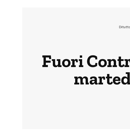
Ditutt
Fuori Contr
marted