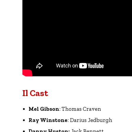
Il Cast
Mel Gibson
: Thomas Craven
Ray Winstone
: Darius Jedburgh
Danny Huston:
Jack Bennett