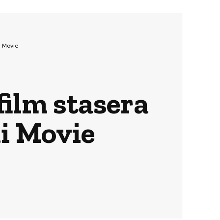
i Movie
film stasera
i Movie