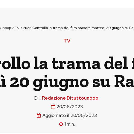
ounpop
>
TV
>
Fuori Controllo la trama del film stasera martedì 20 giugno su Ra
TV
ollo la trama del 
ì 20 giugno su Ra
Di:
Redazione Dituttounpop
20/06/2023
Aggiornato il:
20/06/2023
1
min.