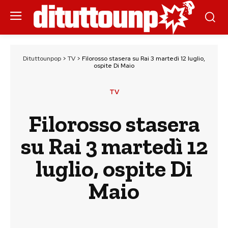
Dituttounpop
>
TV
>
Filorosso stasera su Rai 3 martedì 12 luglio,
ospite Di Maio
TV
Filorosso stasera
su Rai 3 martedì 12
luglio, ospite Di
Maio