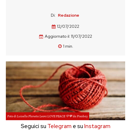
Di:
Redazione
12/07/2022
Aggiornato il:
11/07/2022
1
min.
Foto di Luisella Planeta Leoni LOVE PEACE 💛💙 da Pixabay
Seguici su
Telegram
e su
Instagram