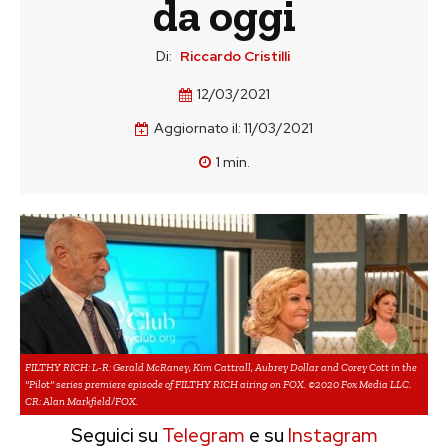
da oggi
Di:
Riccardo Cristilli
12/03/2021
Aggiornato il:
11/03/2021
1
min.
FILTHY RICH: L-R: Gerald McRaney, Kim Cattrall, Aubrey Dollar and Corey Cott in the
"Pilot" series premiere episode of FILTHY RICH airing on FOX. ©2020 Fox Media LLC.
CR: Alan Markfield/FOX.
Seguici su
Telegram
e su
Instagram